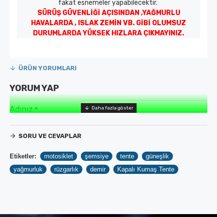
fakat esnemeler yapabilecektir.
SÜRÜŞ GÜVENLİĞİ AÇISINDAN ,YAĞMURLU
HAVALARDA , ISLAK ZEMİN VB. GİBİ OLUMSUZ
DURUMLARDA YÜKSEK HIZLARA ÇIKMAYINIZ.
ÜRÜN YORUMLARI
YORUM YAP
Adınız
Yorumunuz
SORU VE CEVAPLAR
Etiketler:
motosiklet
şemsiye
tente
güneşlik
yağmurluk
rüzgarlık
demir
Kapalı Kumaş Tente
Not:
HTML'e dönüştürülmez!
Kötü
İyi
Oylama