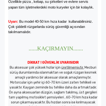
Özellikle pizza , kebap, su şirketleri ve evlere servis
yapan tüm işletmelerdeki moto kuryeler için bir kolaylık.
Uyarı:
Bu model 40-50 km hıza kadar kullanabilirsiniz.
Çok şiddetli rüzgarlarda sürüş güvenliği açısından
takılmamalıdır.
......KAÇIRMAYIN.......
DİKKAT ! GÜVENLİK UYARISIDIR
Bu aksesuar çok yüksek hızlar için
üretilmemiştir.
Mecburi
sürüş durumlarında ıslanmaktan ve soğuk rüzgarı kesmek
amaçlı yardımcı bir aksesuar olarak amaçlanmıştır.
Motorcular için şehir içi 60-70 km üzeri zaten tehlikeli ve
yasaktır. Kaygan zeminde bu tehlike daha da artmaktadır.
Ön ayna aksesuarları düzgün, sağlam takılmış, üst gergileri
tam yapılmış motosiklet şemsiyeleri , 60-70 km hıza kadar
sorun çıkarmayacaktır. Bu hızdan sonra ise kırılmayacak