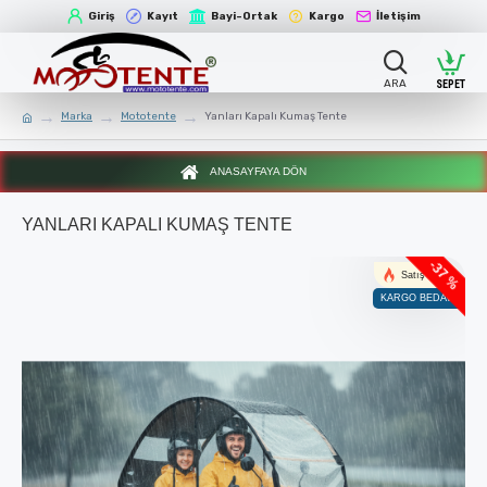
Giriş
Kayıt
Bayi-Ortak
Kargo
İletişim
Marka
Mototente
Yanları Kapalı Kumaş Tente
ANASAYFAYA DÖN
YANLARI KAPALI KUMAŞ TENTE
-37 %
Satış Lideri
KARGO BEDAVA