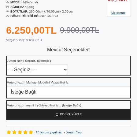
MODEL:
MS-Kapalı
AĞIRLIK:
5.00kg
BOYUTLAR:
260.00cm x 70.00cm x 2.00cm
Mototente
GÖNDERILDIĞI BÖLGE:
istanbul
6.250,00TL
9.900,00TL
Vergiler Hariç: 5.681,82TL
Mevcut Seçenekler:
Lütfen Renk Seçiniz. (Gerekli)
Motorunuzun Markası Modelini Yazabilirsiniz
Motorunuzun resmini yükleyebilirsiniz... (İsteğe Bağlı)
DOSYA YÜKLE
15 yorum yapılmış.
-
Yorum Yap