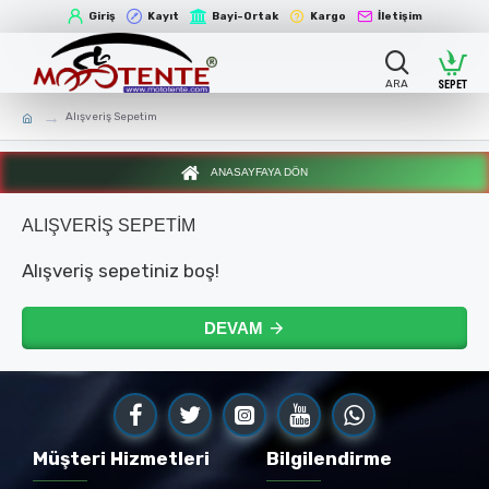
Giriş
Kayıt
Bayi-Ortak
Kargo
İletişim
Alışveriş Sepetim
ANASAYFAYA DÖN
ALIŞVERIŞ SEPETIM
Alışveriş sepetiniz boş!
DEVAM
Müşteri Hizmetleri
Bilgilendirme