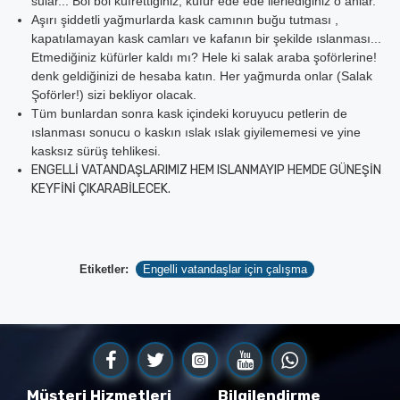
sular... Bol bol küfrettiğiniz, küfür ede ede ilerlediğiniz o anlar.
Aşırı şiddetli yağmurlarda kask camının buğu tutması ,
kapatılamayan kask camları ve kafanın bir şekilde ıslanması...
Etmediğiniz küfürler kaldı mı? Hele ki salak araba şoförlerine!
denk geldiğinizi de hesaba katın. Her yağmurda onlar (Salak
Şoförler!) sizi bekliyor olacak.
Tüm bunlardan sonra kask içindeki koruyucu petlerin de
ıslanması sonucu o kaskın ıslak ıslak giyilememesi ve yine
kasksız sürüş tehlikesi.
ENGELLİ VATANDAŞLARIMIZ HEM ISLANMAYIP HEMDE GÜNEŞİN
KEYFİNİ ÇIKARABİLECEK.
Etiketler:
Engelli vatandaşlar için çalışma
Müşteri Hizmetleri
Bilgilendirme