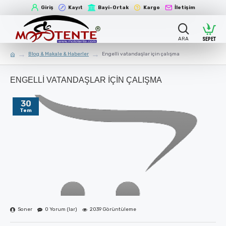
Giriş
Kayıt
Bayi-Ortak
Kargo
İletişim
Blog & Makale & Haberler
Engelli vatandaşlar için çalışma
ENGELLI VATANDAŞLAR IÇIN ÇALIŞMA
30
Tem
Soner
0 Yorum (lar)
2039 Görüntüleme