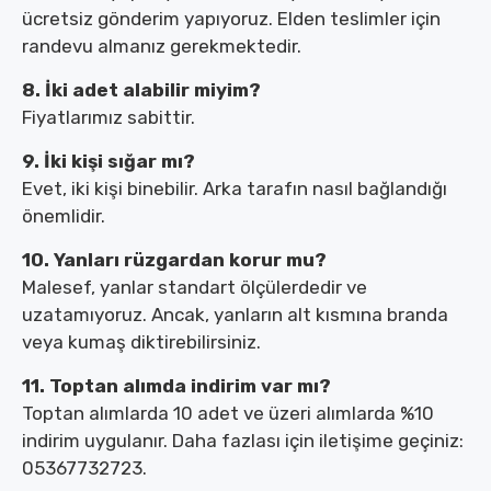
ücretsiz gönderim yapıyoruz. Elden teslimler için
randevu almanız gerekmektedir.
8. İki adet alabilir miyim?
Fiyatlarımız sabittir.
9. İki kişi sığar mı?
Evet, iki kişi binebilir. Arka tarafın nasıl bağlandığı
önemlidir.
10. Yanları rüzgardan korur mu?
Malesef, yanlar standart ölçülerdedir ve
uzatamıyoruz. Ancak, yanların alt kısmına branda
veya kumaş diktirebilirsiniz.
11. Toptan alımda indirim var mı?
Toptan alımlarda 10 adet ve üzeri alımlarda %10
indirim uygulanır. Daha fazlası için iletişime geçiniz:
05367732723.