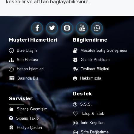
kesebilir ve alttan bağlayabilirsiniz.
Müşteri Hizmetleri
Bilgilendirme
Bize Ulaşın
Mesafeli Satış Sözleşmesi
Site Haritası
Gizlilik Politikası
Hesap İşlemleri
Teslimat Bilgileri
Basında Biz
Hakkımızda
Destek
Servisler
S.S.S.
Sipariş Geçmişim
Talep & İstek
Sipariş Takibi
İade Koşulları
Hediye Çekleri
Şifre Değiştirme